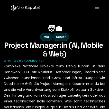
Projekte
🧑‍💼
Kunden
Mid
Senior
Project Manager:in (AI, Mobile 
Über Uns
& Web)
WHAT WE'RE LOOKING FOR
Starte dein Projekt
Komplexe Software-Projekte zum Erfolg führen ist dein 
Handwerk: Du strukturierst Anforderungen, koordinierst 
zwischen Kund:innen und Crew und hältst Budget wie 
Deadline im Griff. Als Project Manager:in übernimmst du bei 
uns die volle Verantwortung vom Kick-off bis zum Go-Live.

Dein Hintergrund kann klassisch agenturseitig sein oder aus 
einer technischen Rolle kommen. Was zählt: technisches 
Verständnis, ein ruhiges Auge für Details und der Wille, ein 