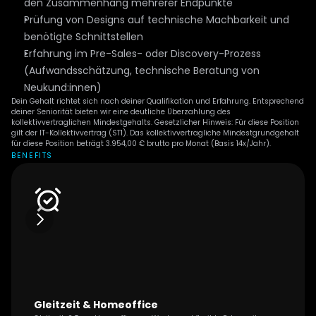
den Zusammenhang mehrerer Endpunkte
Prüfung von Designs auf technische Machbarkeit und 
benötigte Schnittstellen
Erfahrung im Pre-Sales- oder Discovery-Prozess 
(Aufwandsschätzung, technische Beratung von 
Neukund:innen)
Dein Gehalt richtet sich nach deiner Qualifikation und Erfahrung. Entsprechend 
deiner Seniorität bieten wir eine deutliche Überzahlung des 
kollektivvertraglichen Mindestgehalts. Gesetzlicher Hinweis: Für diese Position 
gilt der IT-Kollektivvertrag (ST1). Das kollektivvertragliche Mindestgrundgehalt 
für diese Position beträgt 3.954,00 € brutto pro Monat (Basis 14x/Jahr).
BENEFITS
Gleitzeit & Homeoffice